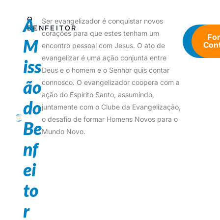
A
O
Ser evangelizador é conquistar novos
BENFEITOR
corações para que estes tenham um
Saiba
Fo
M
mais
Cont
encontro pessoal com Jesus. O ato de
evangelizar é uma ação conjunta entre
i
s
s
Deus e o homem e o Senhor quis contar
ã
o
connosco. O evangelizador coopera com a
ação do Espírito Santo, assumindo,
d
o
juntamente com o Clube da Evangelização,
o desafio de formar Homens Novos para o
B
e
Mundo Novo.
n
f
e
i
t
o
r